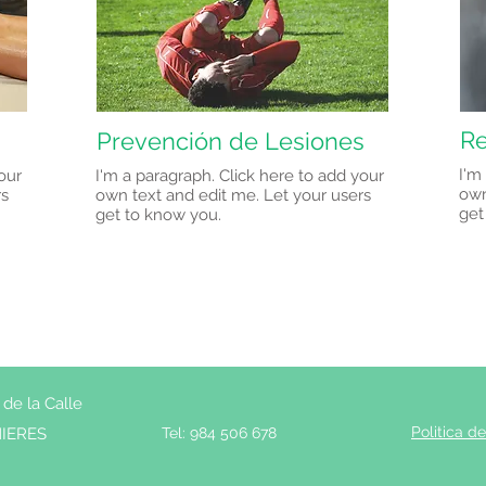
Re
Prevención de Lesiones
I'm
our
I'm a paragraph. Click here to add your
own
rs
own text and edit me. Let your users
get
get to know you.
de la Calle
Politica d
MIERES
Tel: 984 506 678