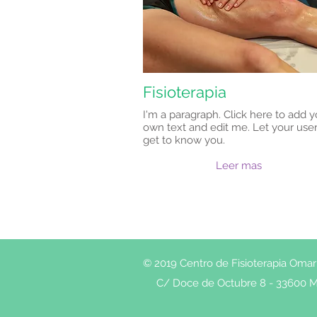
Fisioterapia
I'm a paragraph. Click here to add y
own text and edit me. Let your use
get to know you.
Leer mas
© 2019 Centro de Fisioterapia Omar 
C/ Doce de Octubre 8 - 33600 